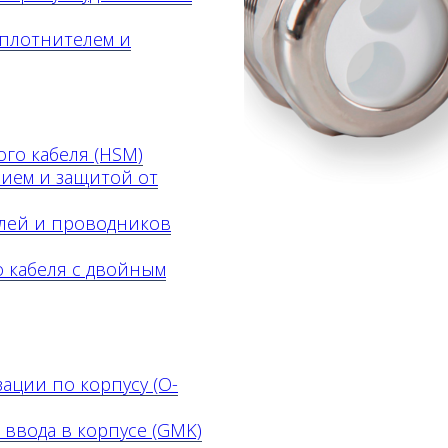
уплотнителем и
го кабеля (HSM)
ием и защитой от
елей и проводников
 кабеля с двойным
зации по корпусу
(O-
 ввода в корпусе
(GMK)