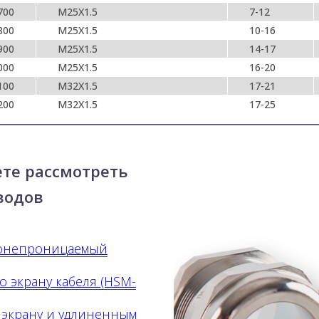
700
M25X1.5
7-12
800
M25X1.5
10-16
900
M25X1.5
14-17
000
M25X1.5
16-20
100
M32X1.5
17-21
200
M32X1.5
17-25
ете рассмотреть
водов
донепроницаемый
о экрану кабеля (HSM-
 экрану и удлиненным