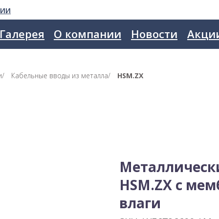
сии
Галерея
О компании
Новости
Акци
и
/
Кабельные вводы из металла
/
HSM.ZX
Металлическ
HSM.ZX с мем
влаги