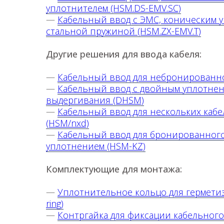
уплотнителем (HSM.DS-EMV.SC)
—
Кабельный ввод с ЭМС, коническим 
стальной пружиной (HSM.ZX-EMV.T)
Другие решения для ввода кабеля:
—
Кабельный ввод для небронированно
—
Кабельный ввод с двойным уплотнен
выдергивания (DHSM)
—
Кабельный ввод для нескольких каб
(HSM/nxd)
—
Кабельный ввод для бронированного
уплотнением (HSM-KZ)
Комплектующие для монтажа:
—
Уплотнительное кольцо для гермети
ring)
—
Контргайка для фиксации кабельного