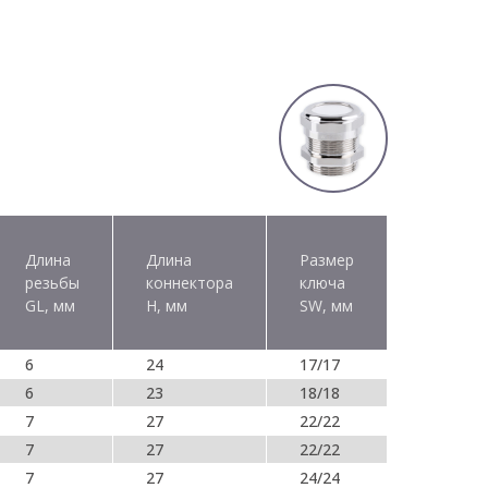
Длина
Длина
Размер
резьбы
коннектора
ключа
GL, мм
H, мм
SW, мм
6
24
17/17
6
23
18/18
7
27
22/22
7
27
22/22
7
27
24/24