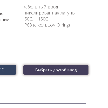
кабельный ввод
никелированная латунь
я:
-50С... +150С
ации:
IP68 (с кольцом O-ring)
DF)
Выбрать другой ввод