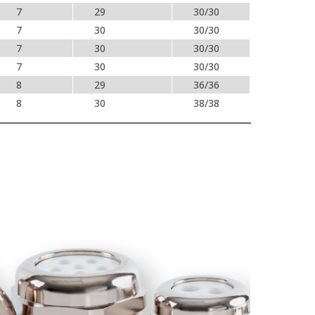
7
29
30/30
7
30
30/30
7
30
30/30
7
30
30/30
8
29
36/36
8
30
38/38