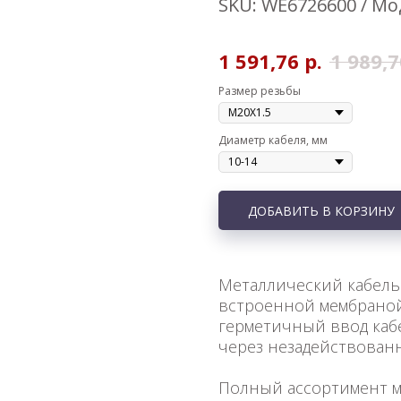
SKU:
WE6726600 / Мо
1 591,76
р.
1 989,7
Размер резьбы
Диаметр кабеля, мм
ДОБАВИТЬ В КОРЗИНУ
Металлический кабель
встроенной мембраной
герметичный ввод каб
через незадействован
Полный ассортимент м