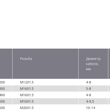
Резьба
Диаметр
кабеля,
мм
200
M12X1.5
4-8
300
M16X1.5
5-8
400
M16X1.5
4-8
500
M16X1.5
4-9,5
600
M20X1.5
10-14