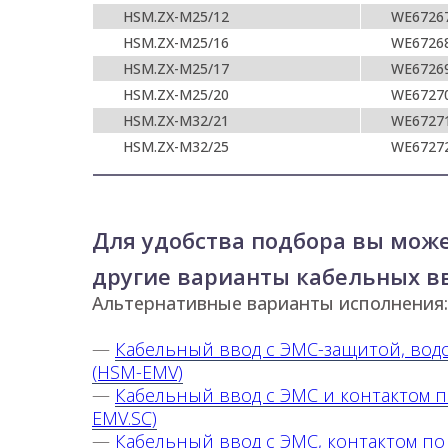
HSM.ZX-M25/12
WE6726
HSM.ZX-M25/16
WE6726
HSM.ZX-M25/17
WE6726
HSM.ZX-M25/20
WE6727
HSM.ZX-M32/21
WE6727
HSM.ZX-M32/25
WE6727
Для удобства подбора вы мож
другие варианты кабельных в
Альтернативные варианты исполнения:
—
Кабельный ввод с ЭМС-защитой, во
(HSM-EMV)
—
Кабельный ввод с ЭМС и контактом п
EMV.SC)
—
Кабельный ввод с ЭМС, контактом по