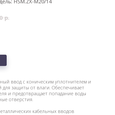
дель: HSM.ZX-M20/14
0
р.
ный ввод с коническим уплотнителем и
 для защиты от влаги. Обеспечивает
еля и предотвращает попадание воды
ные отверстия.
еталлических кабельных вводов