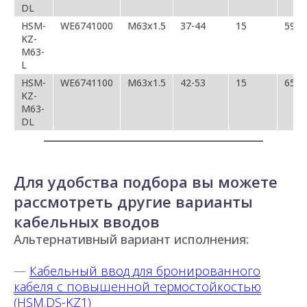
DL
HSM-
WE6741000
M63х1.5
37-44
15
59
KZ-
M63-
L
HSM-
WE6741100
M63х1.5
42-53
15
65
KZ-
M63-
DL
Для удобства подбора вы можете
рассмотреть другие варианты
кабельных вводов
Альтернативный вариант исполнения:
—
Кабельный ввод для бронированного
кабеля с повышенной термостойкостью
(HSM.DS-KZ1)