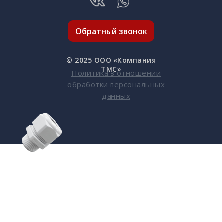
Обратный звонок
© 2025 OOO «Компания
ТМС»
Политика в отношении
обработки персональных
данных