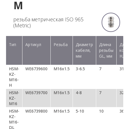
M
резьба метрическая ISO 965
(Metric)
Тип
Артикул
Резьба
Диаметр
Длина
Дли
кабеля,
резьбы
конн
мм
GL, мм
H, м
HSM-
WE6739600
M16х1.5
3-6.5
7
31
KZ-
M16-
H
HSM-
WE6739700
M16х1.5
4-8
7
32
KZ-
M16
HSM-
WE6739800
M16х1.5
5-10
10
36
KZ-
M16-
DL