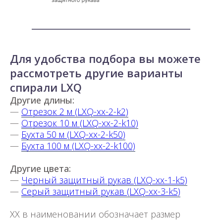
Для удобства подбора вы можете
рассмотреть другие варианты
спирали LXQ
Другие длины:
—
Отрезок 2 м (LXQ-xx-2-k2)
—
Отрезок 10 м (LXQ-xx-2-k10)
—
Бухта 50 м (LXQ-xx-2-k50)
—
Бухта 100 м (LXQ-xx-2-k100)
Другие цвета:
—
Черный защитный рукав (LXQ-xx-1-k5)
—
Серый защитный рукав (LXQ-xx-3-k5)
XX в наименовании обозначает размер