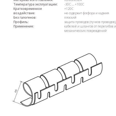
Температура эксплуатации:
-30С ... +100С
Кратковременное
+120С
воздействие:
не содержит фосфора и кадмия
Без галогенов:
плоский
Профиль:
защита проводов (пучков проводов)
Применение:
кабелей и шлангов от перегибов 
механических повреждений