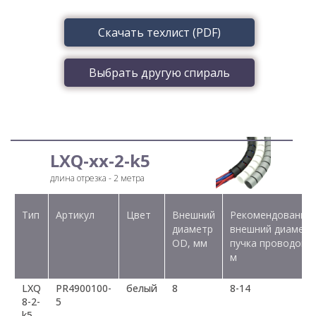
Скачать техлист (PDF)
Выбрать другую спираль
LXQ-xx-2-k5
длина отрезка - 2 метра
Тип
Артикул
Цвет
Внешний
Рекомендованны
диаметр
внешний диаметр
OD, мм
пучка проводов,
м
LXQ
PR4900100-
белый
8
8-14
8-2-
5
k5