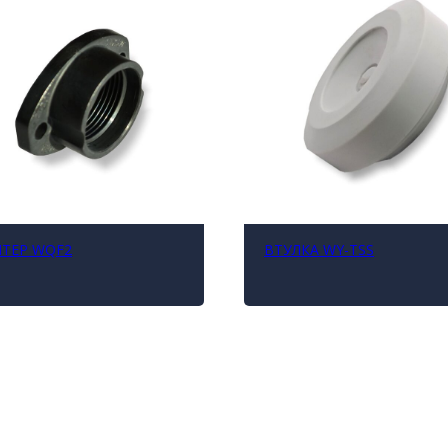
ТЕР WQF2
ВТУЛКА WY-TSS