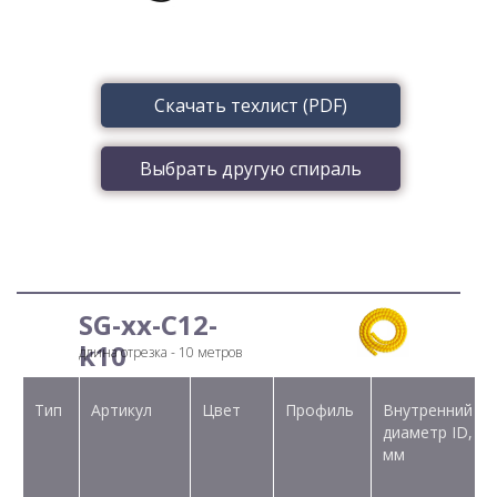
Скачать техлист (PDF)
Выбрать другую спираль
SG-xx-С12-
k10
длина отрезка - 10 метров
Тип
Артикул
Цвет
Профиль
Внутренний
диаметр ID,
мм