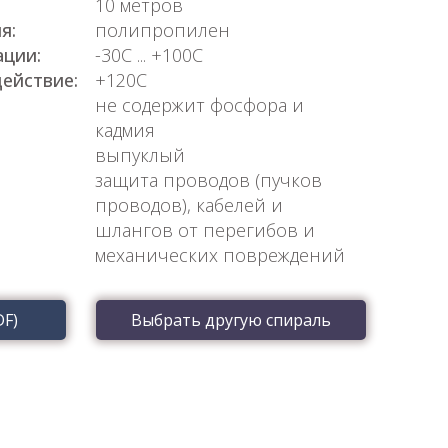
10 метров
я:
полипропилен
ации:
-30С ... +100С
ействие:
+120С
не содержит фосфора и
кадмия
выпуклый
защита проводов (пучков
проводов), кабелей и
шлангов от перегибов и
механических повреждений
DF)
Выбрать другую спираль