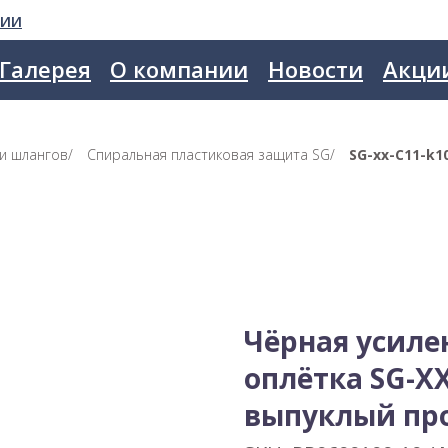
сии
Галерея
О компании
Новости
Акци
 и шлангов
/
Спиральная пластиковая защита SG
/
SG-xx-С11-k1
Чёрная усиле
оплётка SG-XX
выпуклый пр