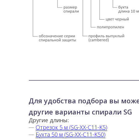
Для удобства подбора вы мож
другие варианты спирали SG
Другие длины:
—
Отрезок 5 м (SG-XX-C11-K5)
—
Бухта 50 м (SG-XX-C11-K50)