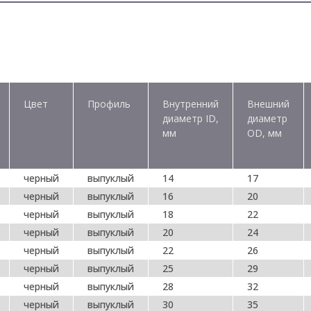
Цвет
Профиль
Внутренний
Внешний
диаметр ID,
диаметр
мм
OD, мм
черный
выпуклый
14
17
черный
выпуклый
16
20
черный
выпуклый
18
22
черный
выпуклый
20
24
черный
выпуклый
22
26
черный
выпуклый
25
29
черный
выпуклый
28
32
черный
выпуклый
30
35