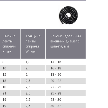
Ширина
Толщина
Рекомендованный
ленты
ленты
внешний диаметр
спирали
спирали
шланга, мм
P, мм
W, мм
8
1,8
14 - 16
10
2
16 - 18
15
2
18 - 20
18
2,5
20 - 22
18
2,5
22 - 25
21
2,5
25 - 28
19
2,5
28 - 30
19
2,5
30 - 32