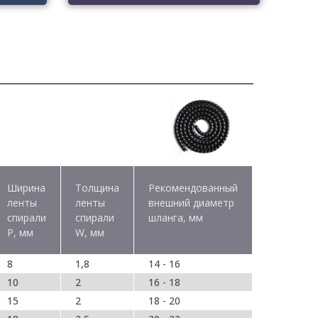
Ширина
Толщина
Рекомендованный
ленты
ленты
внешний диаметр
спирали
спирали
шланга, мм
P, мм
W, мм
8
1,8
14 - 16
10
2
16 - 18
15
2
18 - 20