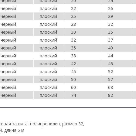
черный
плоский
20
24
черный
плоский
22
26
черный
плоский
25
29
черный
плоский
28
32
черный
плоский
30
35
черный
плоский
32
37
черный
плоский
35
40
черный
плоский
38
44
черный
плоский
42
46
черный
плоский
45
52
черный
плоский
50
57
черный
плоский
60
68
черный
плоский
74
82
ковая защита, полипропилен, размер 32,
, длина 5 м