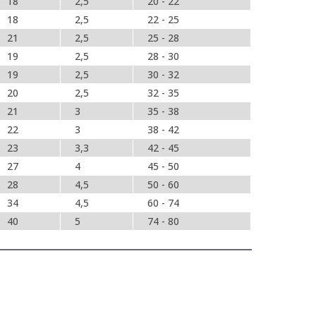
18
2,5
20 - 22
18
2,5
22 - 25
21
2,5
25 - 28
19
2,5
28 - 30
19
2,5
30 - 32
20
2,5
32 - 35
21
3
35 - 38
22
3
38 - 42
23
3,3
42 - 45
27
4
45 - 50
28
4,5
50 - 60
34
4,5
60 - 74
40
5
74 - 80