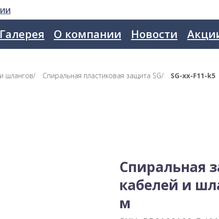
сии
Галерея
О компании
Новости
Акци
 и шлангов
/
Спиральная пластиковая защита SG
/
SG-xx-F11-k5
Спиральная з
кабелей и шла
м