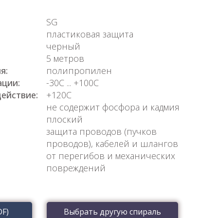
SG
пластиковая защита
черный
5 метров
я:
полипропилен
ации:
-30С ... +100С
ействие:
+120С
не содержит фосфора и кадмия
плоский
защита проводов (пучков
проводов), кабелей и шлангов
от перегибов и механических
повреждений
DF)
Выбрать другую спираль