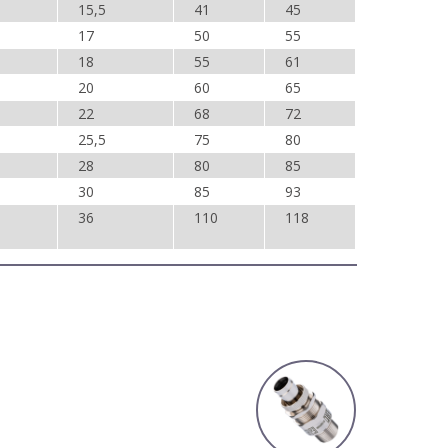
15,5
41
45
17
50
55
18
55
61
20
60
65
22
68
72
25,5
75
80
28
80
85
30
85
93
36
110
118