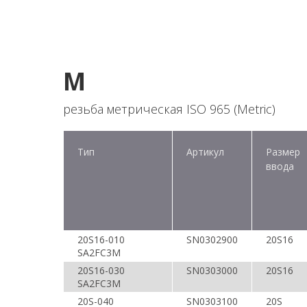
M
резьба метрическая ISO 965 (Metric)
Тип
Артикул
Размер
ввода
20S16-010
SN0302900
20S16
SA2FC3M
20S16-030
SN0303000
20S16
SA2FC3M
20S-040
SN0303100
20S