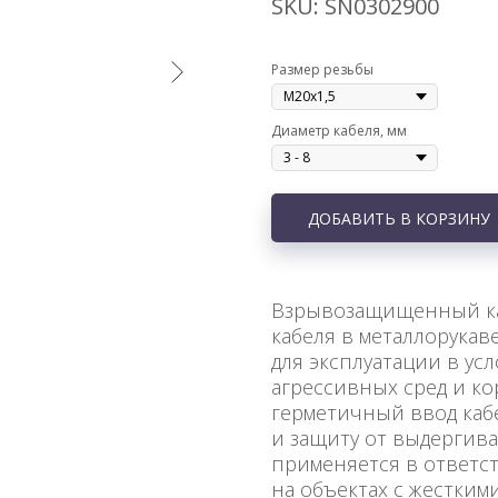
SKU:
SN0302900
Размер резьбы
Диаметр кабеля, мм
ДОБАВИТЬ В КОРЗИНУ
Взрывозащищенный ка
кабеля в металлорука
для эксплуатации в у
агрессивных сред и к
герметичный ввод каб
и защиту от выдергива
применяется в ответс
на объектах с жестким