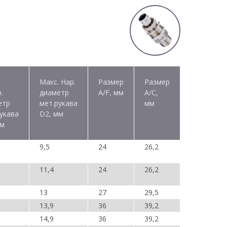
Макс. Нар.
Размер
Размер
.
диаметр
A/F, мм
A/C,
етр
мет.рукава
мм
укава
D2, мм
мм
9,5
24
26,2
11,4
24
26,2
13
27
29,5
13,9
36
39,2
14,9
36
39,2