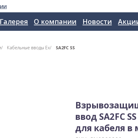
сии
Галерея
О компании
Новости
Акци
и
/
Кабельные вводы Ex
/
SA2FC SS
Взрывозащи
ввод SA2FC S
для кабеля в