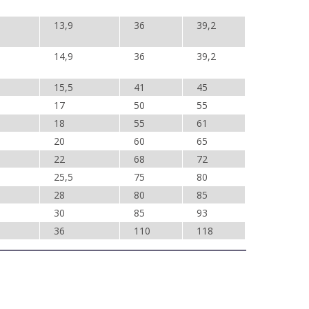
13,9
36
39,2
14,9
36
39,2
15,5
41
45
17
50
55
18
55
61
20
60
65
22
68
72
25,5
75
80
28
80
85
30
85
93
36
110
118