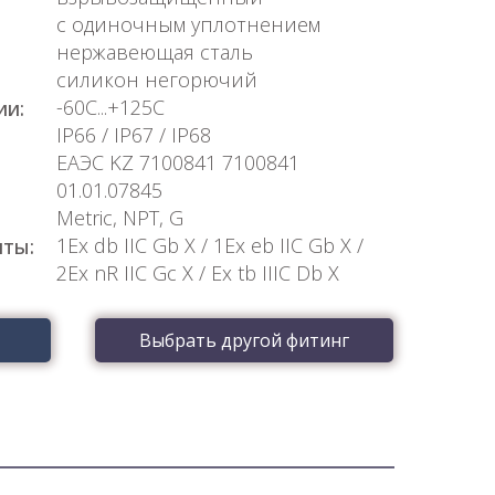
с одиночным уплотнением
нержавеющая сталь
силикон негорючий
-60С...+125С
ии:
IP66 / IP67 / IP68
ЕАЭС KZ 7100841 7100841
01.01.07845
Metric, NPT, G
1Ex db IIC Gb X / 1Ex eb IIC Gb X /
ты:
2Ex nR IIC Gc X / Ex tb IIIC Db X
Выбрать другой фитинг