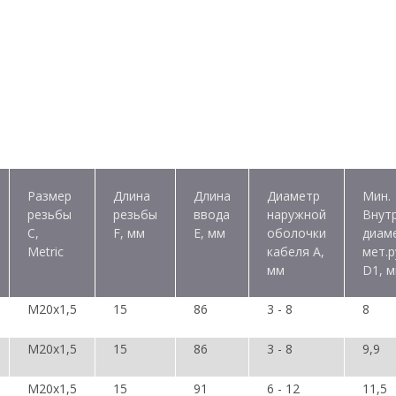
Размер
Длина
Длина
Диаметр
Мин.
резьбы
резьбы
ввода
наружной
Внутр
C,
F, мм
E, мм
оболочки
диам
Metric
кабеля A,
мет.р
мм
D1, 
M20х1,5
15
86
3 - 8
8
M20х1,5
15
86
3 - 8
9,9
M20х1,5
15
91
6 - 12
11,5