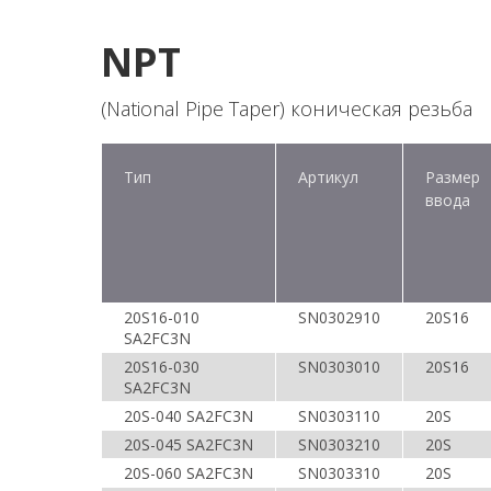
NPT
(National Pipe Taper) коническая резьба
Тип
Артикул
Размер
ввода
20S16-010
SN0302910
20S16
SA2FC3N
20S16-030
SN0303010
20S16
SA2FC3N
20S-040 SA2FC3N
SN0303110
20S
20S-045 SA2FC3N
SN0303210
20S
20S-060 SA2FC3N
SN0303310
20S