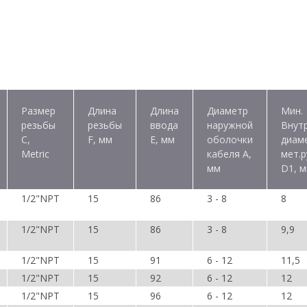
Размер
Длина
Длина
Диаметр
Мин.
резьбы
резьбы
ввода
наружной
Внутр
C,
F, мм
E, мм
оболочки
диам
Metric
кабеля A,
мет.р
мм
D1, 
1/2"NPT
15
86
3 - 8
8
1/2"NPT
15
86
3 - 8
9,9
1/2"NPT
15
91
6 - 12
11,5
1/2"NPT
15
92
6 - 12
12
1/2"NPT
15
96
6 - 12
12