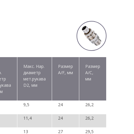
Макс. Нар.
Размер
Размер
.
диаметр
A/F, мм
A/C,
етр
мет.рукава
мм
укава
D2, мм
мм
9,5
24
26,2
11,4
24
26,2
13
27
29,5