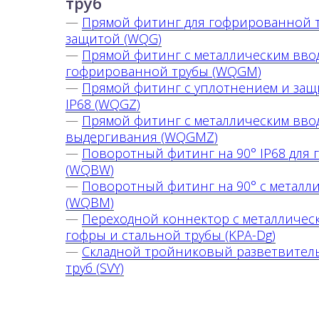
труб
—
Прямой фитинг для гофрированной 
защитой (WQG)
—
Прямой фитинг с металлическим вво
гофрированной трубы (WQGM)
—
Прямой фитинг с уплотнением и защ
IP68 (WQGZ)
—
Прямой фитинг с металлическим вво
выдергивания (WQGMZ)
—
Поворотный фитинг на 90° IP68 для
(WQBW)
—
Поворотный фитинг на 90° с металл
(WQBM)
—
Переходной коннектор с металлическ
гофры и стальной трубы (KPA-Dg)
—
Складной тройниковый разветвител
труб (SVY)