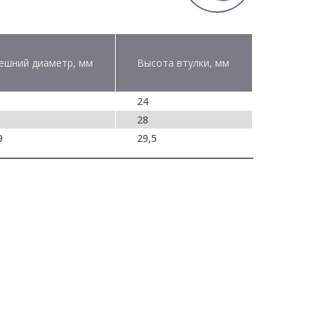
ешний диаметр, мм
Высота втулки, мм
24
28
9
29,5