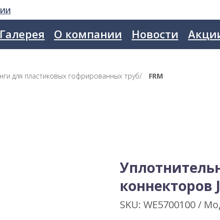
сии
Галерея
О компании
Новости
Акци
нги для пластиковых гофрированных труб
/
FRM
Уплотнительн
коннекторов 
SKU:
WE5700100 / Мо