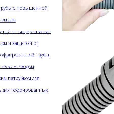
трубы с повышенной
дом для
итой от выдергивания
дом и защитой от
 гофрированной трубы
ическим вводом
им патрубком для
ь для гофрированных