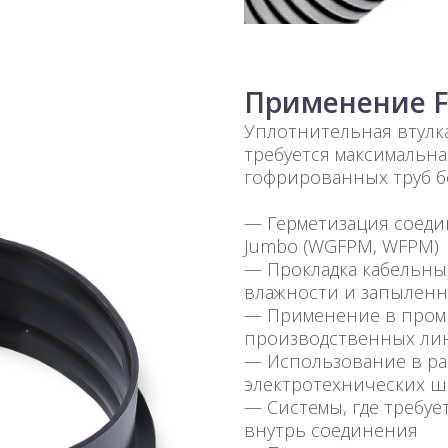
Применение 
Уплотнительная втулка
требуется максимальн
гофрированных труб б
— Герметизация соеди
Jumbo (WGFPM, WFPM)
— Прокладка кабельн
влажности и запылен
— Применение в пром
производственных ли
— Использование в ра
электротехнических ш
— Системы, где требуе
внутрь соединения