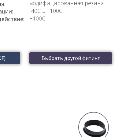
модифицированная резина
я:
-40С ... +100С
ации:
+100C
ействие:
DF)
Выбрать другой фитинг