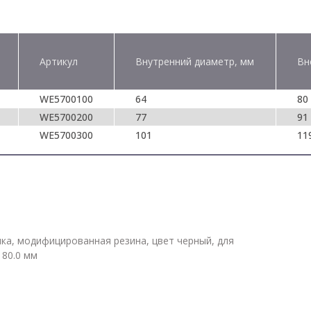
Артикул
Внутренний диаметр, мм
Вн
WE5700100
64
80
WE5700200
77
91
WE5700300
101
11
лка, модифицированная резина, цвет черный, для
80.0 мм