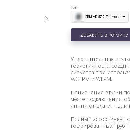
Тип
FRM AD67.2-T Jumbo
ДОБАВИТЬ В КОРЗИНУ
Уплотнительная втулк
герметичности соеди
диаметра при использ
WGFPM и WFPM.
Применение втулки по
месте подключения, о
линии от влаги, пыли
Полный ассортимент ф
гофрированных труб 