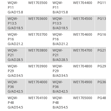
WQW-
WE1703500
WQW-
WE1704400
PG11
P11
P11
G/AD15.8
B/AD15.8
WQW-
WE1703600
WQW-
WE1704500
PG13.5
P13.5
P13.5
G/AD18.5
B/AD18.5
WQW-
WE1703700
WQW-
WE1704600
PG16
P16
P16
G/AD21.2
B/AD21.2
WQW-
WE1703800
WQW-
WE1704700
PG21
P21
P21
G/AD28.5
B/AD28.5
WQW-
WE1703900
WQW-
WE1704800
PG29
P29
P29
G/AD34.5
B/AD34.5
WQW-
WE1704000
WQW-
WE1704900
PG36
P36
P36
G/AD42.5
B/AD42.5
WQW-
WE1704100
WQW-
WE1705000
PG48
P48
P48
G/AD54.5
B/AD54.5