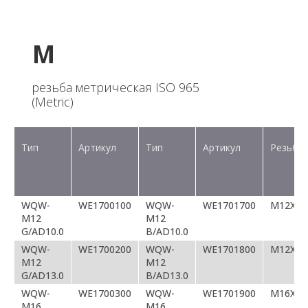
M
резьба метрическая ISO 965
(Metric)
Тип
Артикул
Тип
Артикул
Резьба
WQW-
WE1700100
WQW-
WE1701700
M12X1.
M12
M12
G/AD10.0
B/AD10.0
WQW-
WE1700200
WQW-
WE1701800
M12X1.
M12
M12
G/AD13.0
B/AD13.0
WQW-
WE1700300
WQW-
WE1701900
M16X1.
M16
M16