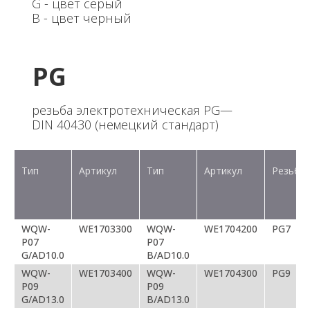
G - цвет серый
В - цвет черный
PG
резьба электротехническая PG—
DIN 40430 (немецкий стандарт)
Тип
Артикул
Тип
Артикул
Резьба
WQW-
WE1703300
WQW-
WE1704200
PG7
P07
P07
G/AD10.0
B/AD10.0
WQW-
WE1703400
WQW-
WE1704300
PG9
P09
P09
G/AD13.0
B/AD13.0