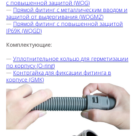
с повышенной защитой (WQG)
—
Прямой фитинг с металлическим вводом и
защитой от выдергивания (WQGMZ)
—
Прямой фитинг с повышенной защитой
IP69K (WQGD)
Комплектующие:
—
Уплотнительное кольцо для герметизации
по корпусу
(O-ring)
—
Контргайка для фиксации фитинга в
корпусе
(GMK)