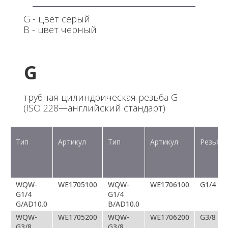
G - цвет серый
В - цвет черный
G
трубная цилиндрическая резьба G
(ISO 228—английский стандарт)
Тип
Артикул
Тип
Артикул
Резьба
WQW-
WE1705100
WQW-
WE1706100
G1/4
G1/4
G1/4
G/AD10.0
B/AD10.0
WQW-
WE1705200
WQW-
WE1706200
G3/8
G3/8
G3/8