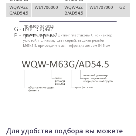
WQW-G2
WE1706000
WQW-G2
WE1707000
G2
G/AD54.5
B/AD54.5
пример заказа:
G - цвет серый
В - цвет черный
WQW-M63G/AD54.5 - фитинг пластиковый, коннектор
угловой, полиамид, цвет серый, вводная резьба
M63x1.5, присоединяемая гофра диаметром 54.5 мм
Для удобства подбора вы можете