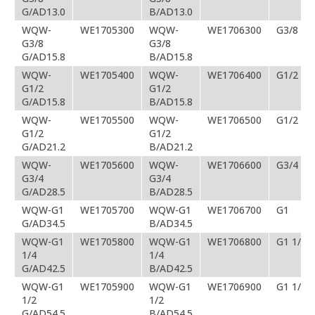
G/AD13.0
B/AD13.0
WQW-
WE1705300
WQW-
WE1706300
G3/8
G3/8
G3/8
G/AD15.8
B/AD15.8
WQW-
WE1705400
WQW-
WE1706400
G1/2
G1/2
G1/2
G/AD15.8
B/AD15.8
WQW-
WE1705500
WQW-
WE1706500
G1/2
G1/2
G1/2
G/AD21.2
B/AD21.2
WQW-
WE1705600
WQW-
WE1706600
G3/4
G3/4
G3/4
G/AD28.5
B/AD28.5
WQW-G1
WE1705700
WQW-G1
WE1706700
G1
G/AD34.5
B/AD34.5
WQW-G1
WE1705800
WQW-G1
WE1706800
G1 1/4
1/4
1/4
G/AD42.5
B/AD42.5
WQW-G1
WE1705900
WQW-G1
WE1706900
G1 1/2
1/2
1/2
G/AD54.5
B/AD54.5