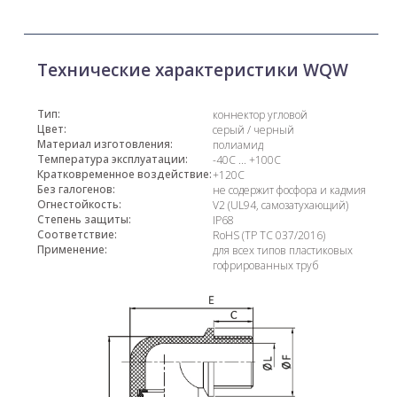
Технические характеристики WQW
Тип:
коннектор угловой
Цвет:
серый / черный
Материал изготовления:
полиамид
Температура эксплуатации:
-40С ... +100С
Кратковременное воздействие:
+120С
Без галогенов:
не содержит фосфора и кадмия
Огнестойкость:
V2 (UL94, самозатухающий)
Степень защиты:
IP68
Соответствие:
RoHS (ТР ТС 037/2016)
Применение:
для всех типов пластиковых
гофрированных труб