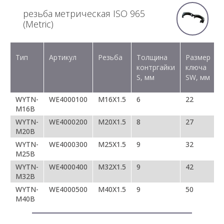
резьба метрическая ISO 965
(Metric)
Тип
Артикул
Резьба
Толщина
Размер
контргайки
ключа
S, мм
SW, мм
WYTN-
WE4000100
M16X1.5
6
22
M16B
WYTN-
WE4000200
M20X1.5
8
27
M20B
WYTN-
WE4000300
M25X1.5
9
32
M25B
WYTN-
WE4000400
M32X1.5
9
42
M32B
WYTN-
WE4000500
M40X1.5
9
50
M40B