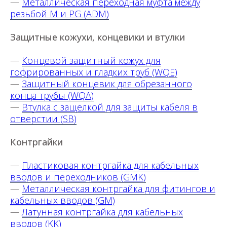
—
Металлическая переходная муфта между
резьбой M и PG (ADM)
Защитные кожухи, концевики и втулки
—
Концевой защитный кожух для
гофрированных и гладких труб (WQE)
—
Защитный концевик для обрезанного
конца трубы (WQA)
—
Втулка с защелкой для защиты кабеля в
отверстии (SB)
Контргайки
—
Пластиковая контргайка для кабельных
вводов и переходников (GMK)
—
Металлическая контргайка для фитингов и
кабельных вводов (GM)
—
Латунная контргайка для кабельных
вводов (KK)