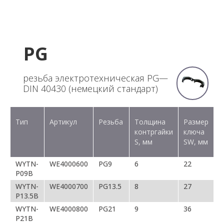
PG
резьба электротехническая PG—
DIN 40430 (немецкий стандарт)
Тип
Артикул
Резьба
Толщина
Размер
контргайки
ключа
S, мм
SW, мм
WYTN-
WE4000600
PG9
6
22
P09B
WYTN-
WE4000700
PG13.5
8
27
P13.5B
WYTN-
WE4000800
PG21
9
36
P21B