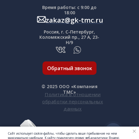
Время работы: с 9:00 до
18:00
zakaz@gk-tmc.ru
Россия, г. С-Петербург,
Коломяжский пр., 27 А, 23-
Н/9
Обратный звонок
© 2025 OOO «Компания
ТМС»
Политика в отношении
обработки персональных
данных
Сайт использует cookie-файлы, чтобы сделать ваше пребывание на нем
максимально удобным. К cайту подключен сервис веб-аналитики Яндекс.