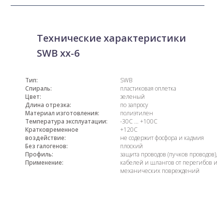
Технические характеристики
SWB xx-6
Тип:
SWB
Спираль:
пластиковая оплетка
Цвет:
зеленый
Длина отрезка:
по запросу
Материал изготовления:
полиэтилен
Температура эксплуатации:
-30С ... +100С
Кратковременное
+120С
воздействие:
не содержит фосфора и кадмия
Без галогенов:
плоский
Профиль:
защита проводов (пучков проводов)
Применение:
кабелей и шлангов от перегибов 
механических повреждений