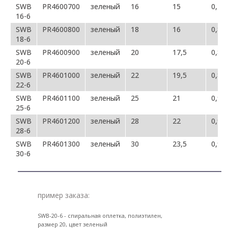
SWB
PR4600700
зеленый
16
15
0,7
16-6
SWB
PR4600800
зеленый
18
16
0,8
18-6
SWB
PR4600900
зеленый
20
17,5
0,8
20-6
SWB
PR4601000
зеленый
22
19,5
0,8
22-6
SWB
PR4601100
зеленый
25
21
0,9
25-6
SWB
PR4601200
зеленый
28
22
0,9
28-6
SWB
PR4601300
зеленый
30
23,5
0,9
30-6
пример заказа:
SWB-20-6 - спиральная оплетка, полиэтилен,
размер 20, цвет зеленый