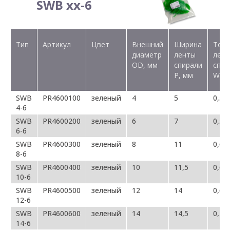
SWB xx-6
Тип
Артикул
Цвет
Внешний
Ширина
Тол
диаметр
ленты
лен
OD, мм
спирали
спир
P, мм
W, м
SWB
PR4600100
зеленый
4
5
0,5
4-6
SWB
PR4600200
зеленый
6
7
0,5
6-6
SWB
PR4600300
зеленый
8
11
0,6
8-6
SWB
PR4600400
зеленый
10
11,5
0,65
10-6
SWB
PR4600500
зеленый
12
14
0,65
12-6
SWB
PR4600600
зеленый
14
14,5
0,7
14-6