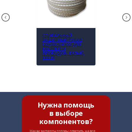
СПИРАЛЬНЫЙ
ЗАЩИТНЫЙ РУКАВ
LXQ-XX-2-K100 ДЛЯ
КАБЕЛЕЙ И
ПРОВОДОВ, БЕЛЫЙ,
100 М
Нужна помощь
в выборе
компонентов?
Наши эксперты готовы ответить на все