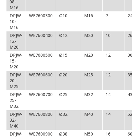
08-
M16
DPJW-
WE7600300
Ø10
M16
7
24/2
10-
M16
DPJW-
WE7600400
Ø12
M20
10
26
12-
M20
DPJW-
WE7600500
Ø15
M20
12
30
15-
M20
DPJW-
WE7600600
Ø20
M25
12
35
20-
M25
DPJW-
WE7600700
Ø25
M32
14
43
25-
M32
DPJW-
WE7600800
Ø32
M40
14
52
32-
M40
DPJW-
WE7600900
Ø38
M50
16
60