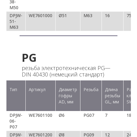
38-
M50
DPJW-
WE7601000
Ø51
M63
16
75
51-
M63
PG
резьба электротехническая PG—
DIN 40430 (немецкий стандарт)
Тип
Артикул
Диаметр
Резьба
Длина
Разм
гофры
резьбы
ключ
AD, мм
GL, мм
SW, 
DPJW-
WE7601100
Ø6
PG07
7
18/1
06-
P07
DPJW-
WE7601200
Ø8
PG09
12
24/2