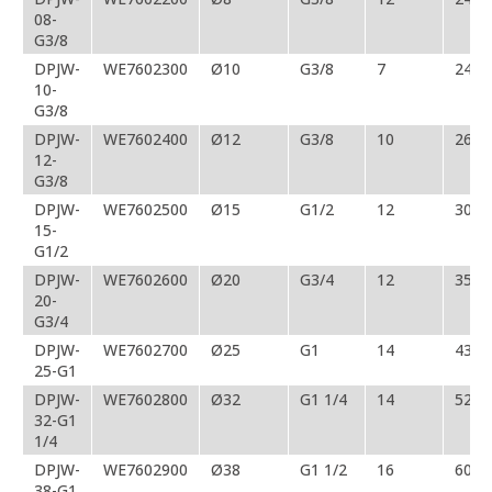
08-
G3/8
DPJW-
WE7602300
Ø10
G3/8
7
24/2
10-
G3/8
DPJW-
WE7602400
Ø12
G3/8
10
26
12-
G3/8
DPJW-
WE7602500
Ø15
G1/2
12
30
15-
G1/2
DPJW-
WE7602600
Ø20
G3/4
12
35
20-
G3/4
DPJW-
WE7602700
Ø25
G1
14
43
25-G1
DPJW-
WE7602800
Ø32
G1 1/4
14
52
32-G1
1/4
DPJW-
WE7602900
Ø38
G1 1/2
16
60
38-G1