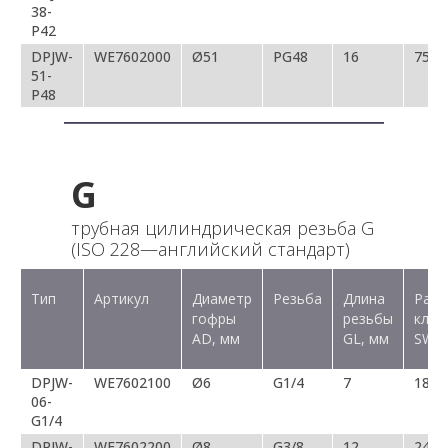
38-
P42
DPJW-
WE7602000
Ø51
PG48
16
75
51-
P48
G
трубная цилиндрическая резьба G
(ISO 228—английский стандарт)
Тип
Артикул
Диаметр
Резьба
Длина
Разм
гофры
резьбы
ключ
AD, мм
GL, мм
SW, 
DPJW-
WE7602100
Ø6
G1/4
7
18/1
06-
G1/4
DPJW-
WE7602200
Ø8
G3/8
12
24/2