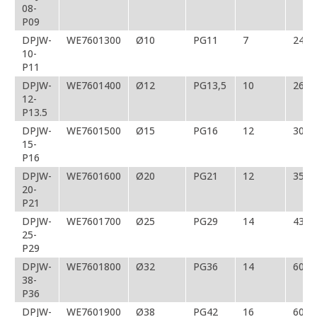
08-
P09
DPJW-
WE7601300
Ø10
PG11
7
24/2
10-
P11
DPJW-
WE7601400
Ø12
PG13,5
10
26
12-
P13.5
DPJW-
WE7601500
Ø15
PG16
12
30
15-
P16
DPJW-
WE7601600
Ø20
PG21
12
35
20-
P21
DPJW-
WE7601700
Ø25
PG29
14
43
25-
P29
DPJW-
WE7601800
Ø32
PG36
14
60
38-
P36
DPJW-
WE7601900
Ø38
PG42
16
60