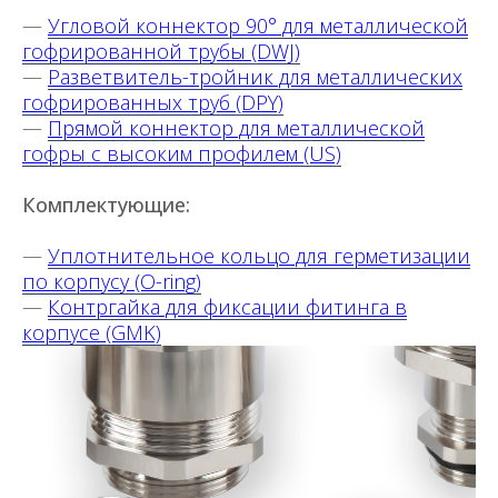
—
Угловой коннектор 90° для металлической
гофрированной трубы (DWJ)
—
Разветвитель-тройник для металлических
гофрированных труб (DPY)
—
Прямой коннектор для металлической
гофры с высоким профилем (US)
Комплектующие:
—
Уплотнительное кольцо для герметизации
по корпусу
(O-ring)
—
Контргайка для фиксации фитинга в
корпусе
(GMK)