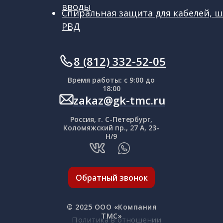
вводы
Спиральная защита для кабелей, ш
РВД
ㅤㅤ8 (812) 332-52-05
Время работы: с 9:00 до
18:00
zakaz@gk-tmc.ru
Россия, г. С-Петербург,
Коломяжский пр., 27 А, 23-
Н/9
Обратный звонок
© 2025 OOO «Компания
ТМС»
Политика в отношении