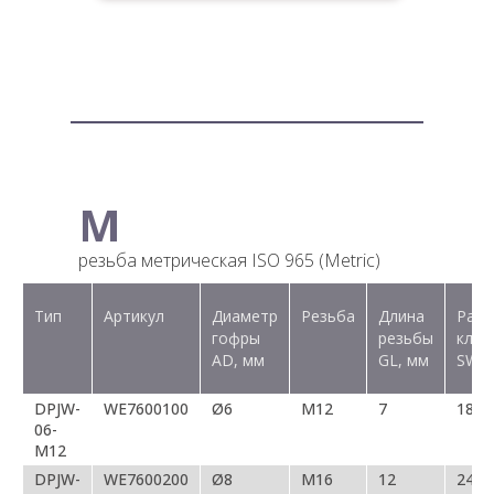
M
резьба метрическая ISO 965 (Metric)
Тип
Артикул
Диаметр
Резьба
Длина
Разм
гофры
резьбы
ключ
AD, мм
GL, мм
SW, 
DPJW-
WE7600100
Ø6
M12
7
18/1
06-
M12
DPJW-
WE7600200
Ø8
M16
12
24/2