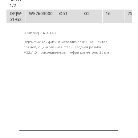
1/2
DPJW-
WE7603000
Ø51
G2
16
75
51-G2
пример заказа:
DPJW-25-M32 - фитинг металлический, коннектор
прямой, оцинкованная сталь, вводная резьба
M32x1.5, присоединяемая гофра диаметром 25 мм